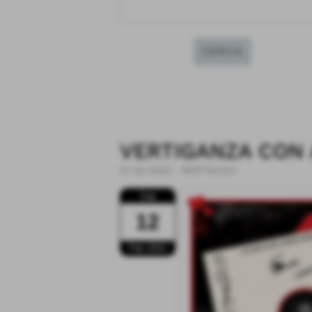
VERTIGANZA CON
12-02-2022
-
SPETTACOLI
Sab
12
Feb 2022