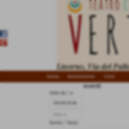
Home
Associazione
Corsi
eventi
Data da / a
Nome / Testo