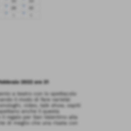
22
23
29
30
5
6
febbraio 2022 ore 21
nto a teatro con lo spettacolo
nando il modo di fare varietà!
nologhi, video, talk show, ospiti
aspettano anche il questa
 il regalo per San Valentino alla
te di meglio che una risata con