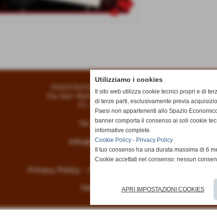
Utilizziamo i cookies
Associazione Culturale Vertigo
Il sito web utilizza cookie tecnici propri e di ter
Via San Marco 11/15 - Livorno (LI)
di terze parti, esclusivamente previa acquisizi
P.I. 01134070497
Paesi non appartenenti allo Spazio Economico
banner comporta il consenso ai soli cookie tec
Tel.
0586 210120
informative complete.
Cookie Policy
-
Privacy Policy
info@vertigoteatro.it
Il tuo consenso ha una durata massima di 6 me
Cookie accettati nel consenso: nessun conse
Privacy Policy
-
Cookie Policy
-
Mappa Sito
TRASPARENZA
APRI IMPOSTAZIONI COOKIES