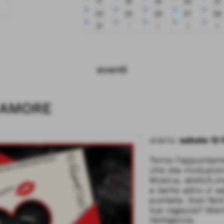
17
18
19
20
21
24
25
26
27
28
31
1
2
3
4
eventi
 AMORE
orario:
sabato 12 
Torna l'appuntame
che sta rivoluzio
Musica, sketch,mo
e tanto altro vi 
puntata. Vuoi fare
tua ragazza? Nien
Vertiganza.