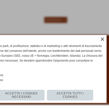
SUCCESSIVO >>
close
ze parti, di profilazione, statistici e di marketing o altri strumenti di tracciamento
one del consenso dell'utente, anche con trasferimento dei dati personali verso
 Europeo (SEE, ossia UE + Norvegia, Liechtenstein, Islanda). La chiusura del
nici necessari. Se desideri approfondire l'argomento puoi consultare le
si.
nso
ACCETTA I COOKIES
ACCETTA TUTTI I
NECESSARI
COOKIES