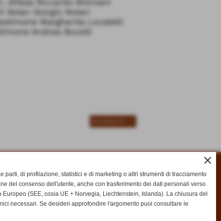
n, difesa Riccardo Monzani
t Nolan Giorgio Notari
estimone Margherita Locatelli
stimone Andrea Bocelli
SUCCESSIVO >>
close
ze parti, di profilazione, statistici e di marketing o altri strumenti di tracciamento
one del consenso dell'utente, anche con trasferimento dei dati personali verso
 Europeo (SEE, ossia UE + Norvegia, Liechtenstein, Islanda). La chiusura del
nici necessari. Se desideri approfondire l'argomento puoi consultare le