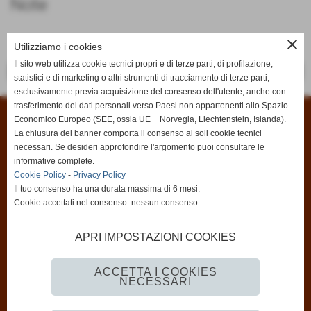
Note
close
Utilizziamo i cookies
Il sito web utilizza cookie tecnici propri e di terze parti, di profilazione,
<< PRECEDENTE
SUCCESSIVO >>
statistici e di marketing o altri strumenti di tracciamento di terze parti,
esclusivamente previa acquisizione del consenso dell'utente, anche con
trasferimento dei dati personali verso Paesi non appartenenti allo Spazio
Economico Europeo (SEE, ossia UE + Norvegia, Liechtenstein, Islanda).
Associazione Culturale Vertigo
La chiusura del banner comporta il consenso ai soli cookie tecnici
Via San Marco 11/15 - Livorno (LI)
necessari. Se desideri approfondire l'argomento puoi consultare le
P.I. 01134070497
informative complete.
Cookie Policy
-
Privacy Policy
Tel.
0586 210120
Il tuo consenso ha una durata massima di 6 mesi.
Cookie accettati nel consenso: nessun consenso
info@vertigoteatro.it
APRI IMPOSTAZIONI COOKIES
Privacy Policy
-
Cookie Policy
-
Mappa Sito
ACCETTA I COOKIES
NECESSARI
TRASPARENZA