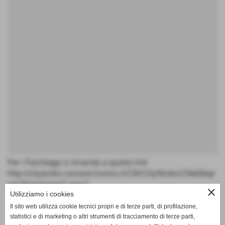
Per i Parcheggi si rimanda a questo link
http://cityworks.comune.livorno.it/CW/CityWorks/CNetMap
per/MapViewer2.aspx?
close
Utilizziamo i cookies
workspacename=InfoCittadino&layersToSelect=4-7-8-10-
11-12-13-15-16-17&userlogin=a
Il sito web utilizza cookie tecnici propri e di terze parti, di profilazione,
statistici e di marketing o altri strumenti di tracciamento di terze parti,