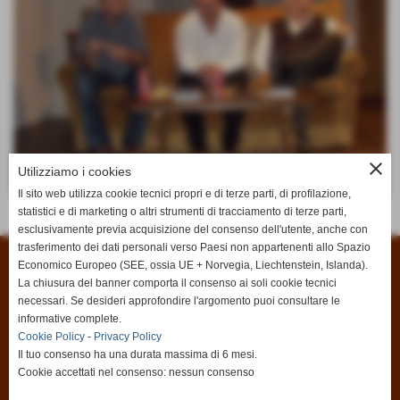
close
Utilizziamo i cookies
Il sito web utilizza cookie tecnici propri e di terze parti, di profilazione,
statistici e di marketing o altri strumenti di tracciamento di terze parti,
Invia
esclusivamente previa acquisizione del consenso dell'utente, anche con
trasferimento dei dati personali verso Paesi non appartenenti allo Spazio
Economico Europeo (SEE, ossia UE + Norvegia, Liechtenstein, Islanda).
Associazione Culturale Vertigo
La chiusura del banner comporta il consenso ai soli cookie tecnici
Via San Marco 11/15 - Livorno (LI)
necessari. Se desideri approfondire l'argomento puoi consultare le
P.I. 01134070497
informative complete.
Cookie Policy
-
Privacy Policy
Tel.
0586 210120
Il tuo consenso ha una durata massima di 6 mesi.
Cookie accettati nel consenso: nessun consenso
info@vertigoteatro.it