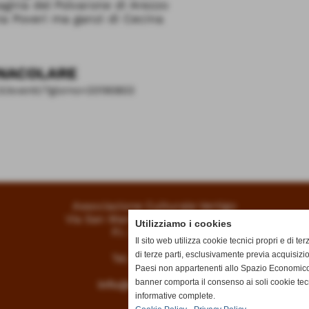
nia del Polvarone di Arezzo
 Poveri ma ganzi di Cecina
NACOLARE
it/eventi/?giorno=20190803
Associazione Culturale Vertigo
Via San Marco 11/15 - Livorno (LI)
Utilizziamo i cookies
P.I. 01134070497
Il sito web utilizza cookie tecnici propri e di ter
di terze parti, esclusivamente previa acquisizi
Tel.
0586 210120
Paesi non appartenenti allo Spazio Economico
banner comporta il consenso ai soli cookie tec
info@vertigoteatro.it
informative complete.