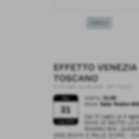
EFFETTO VENEZIA
TOSCANO
31-07-2019 / 04-08-2019
-
SPETTACOLI
orario:
21,30
Mer
dove:
Sala Teatro EN
31
Dal 31 luglio al 4 ag
Lug 2019
DOVE DI METTE LA VE
MAMMA MIA...QUESTA
OSSI BUCHI E PALLE D'ORO - Comp