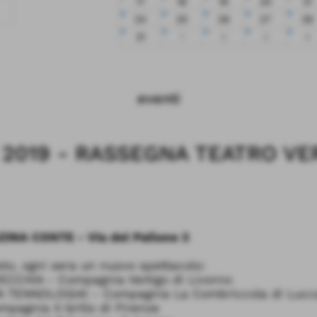
17
18
19
20
21
24
25
26
27
28
31
1
2
3
4
eventi
 2019 - RASSEGNA TEATRO V
ZINA CONTE - Via del Pallone 2
osto, ogni sera un nuovo spettacolo:
CCHIA - Compagnia Vertigo di Livorno
 TENNOLOGIA! - Compagnia La Combriccola di Lucc
agnia Il Grillo di Firenze