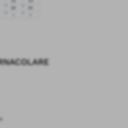
22
23
29
30
5
6
ERNACOLARE
a