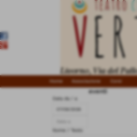
Home
Associazione
Corsi
eventi
Data da / a
Nome / Testo