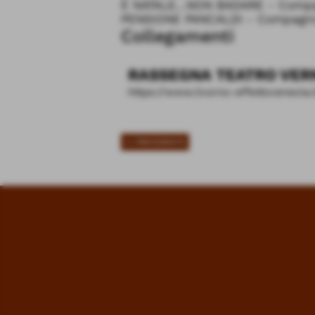
È NATALE...NON BADARE - Compag
PENSIONE PANCALDI - Compagnia
Collegamenti
RASSEGNA TEATRO VER
https://www.livorno-effettovenezia.
<< PRECEDENTE